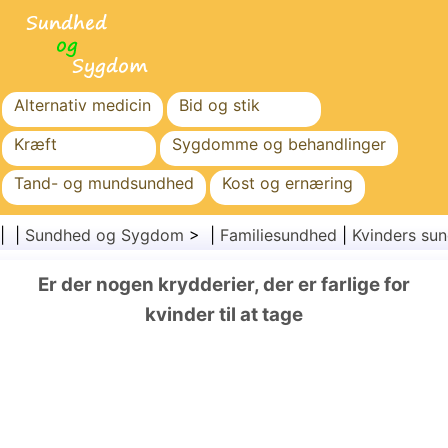
Alternativ medicin
Bid og stik
Kræft
Sygdomme og behandlinger
Tand- og mundsundhed
Kost og ernæring
Familiesundhed
Sundhedssektoren
| |
Sundhed og Sygdom
> |
Familiesundhed
|
Kvinders su
Mental sundhed
Folkesundhed og sikkerhed
Er der nogen krydderier, der er farlige for
Kirurgi og procedurer
Sundhed
kvinder til at tage