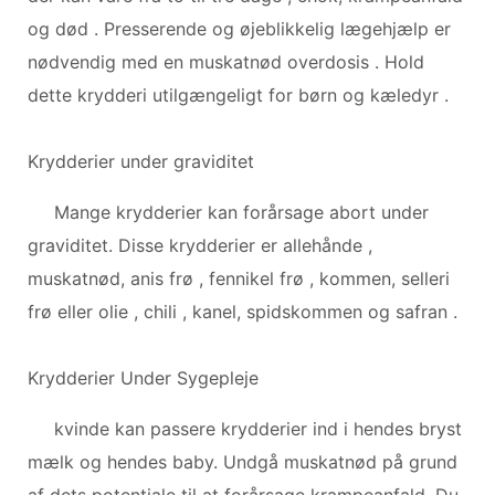
og død . Presserende og øjeblikkelig lægehjælp er
nødvendig med en muskatnød overdosis . Hold
dette krydderi utilgængeligt for børn og kæledyr .
Krydderier under graviditet
Mange krydderier kan forårsage abort under
graviditet. Disse krydderier er allehånde ,
muskatnød, anis frø , fennikel frø , kommen, selleri
frø eller olie , chili , kanel, spidskommen og safran .
Krydderier Under Sygepleje
kvinde kan passere krydderier ind i hendes bryst
mælk og hendes baby. Undgå muskatnød på grund
af dets potentiale til at forårsage krampeanfald. Du