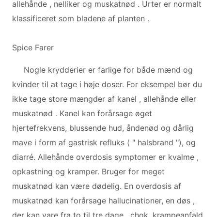
allehånde , nelliker og muskatnød . Urter er normalt
klassificeret som bladene af planten .
Spice Farer
Nogle krydderier er farlige for både mænd og
kvinder til at tage i høje doser. For eksempel bør du
ikke tage store mængder af kanel , allehånde eller
muskatnød . Kanel kan forårsage øget
hjertefrekvens, blussende hud, åndenød og dårlig
mave i form af gastrisk refluks ( " halsbrand "), og
diarré. Allehånde overdosis symptomer er kvalme ,
opkastning og kramper. Bruger for meget
muskatnød kan være dødelig. En overdosis af
muskatnød kan forårsage hallucinationer, en døs ,
der kan vare fra to til tre dage , chok, krampeanfald