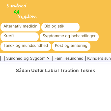
Alternativ medicin
Bid og stik
Kræft
Sygdomme og behandlinger
Tand- og mundsundhed
Kost og ernæring
Familiesundhed
Sundhedssektoren
| |
Sundhed og Sygdom
> |
Familiesundhed
|
Kvinders su
Mental sundhed
Folkesundhed og sikkerhed
Sådan Udfør Labial Traction Teknik
Kirurgi og procedurer
Sundhed