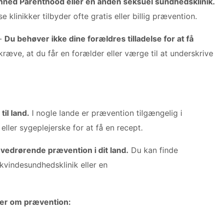
nned Parenthood eller en anden seksuel sundhedsklinik.
se klinikker tilbyder ofte gratis eller billig prævention.
-
Du behøver ikke dine forældres tilladelse for at få
ræve, at du får en forælder eller værge til at underskrive
til land.
I nogle lande er prævention tilgængelig i
eller sygeplejerske for at få en recept.
 vedrørende prævention i dit land.
Du kan finde
 kvindesundhedsklinik eller en
rger om prævention: