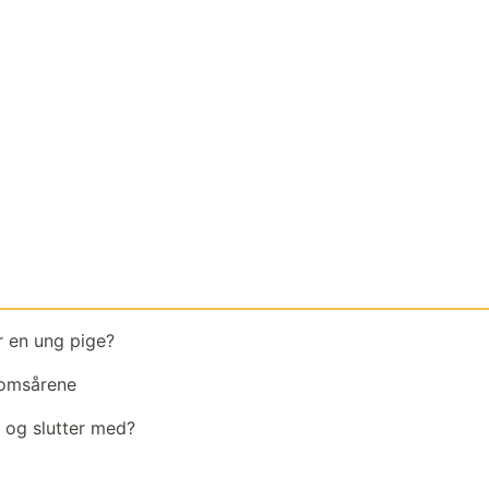
r en ung pige?
gdomsårene
og slutter med?