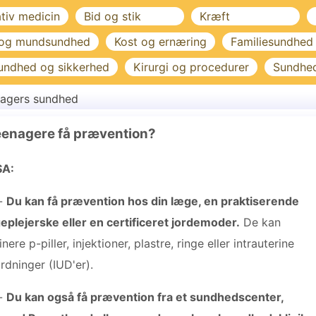
ativ medicin
Bid og stik
Kræft
 og mundsundhed
Kost og ernæring
Familiesundhed
undhed og sikkerhed
Kirurgi og procedurer
Sundhe
agers sundhed
eenagere få prævention?
SA:
-
Du kan få prævention hos din læge, en praktiserende
eplejerske eller en certificeret jordemoder.
De kan
inere p-piller, injektioner, plastre, ringe eller intrauterine
rdninger (IUD'er).
-
Du kan også få prævention fra et sundhedscenter,