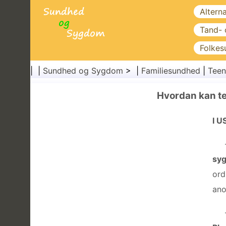
Altern
Tand-
Folkes
| |
Sundhed og Sygdom
> |
Familiesundhed
|
Teen
Hvordan kan t
I U
syg
ord
ano