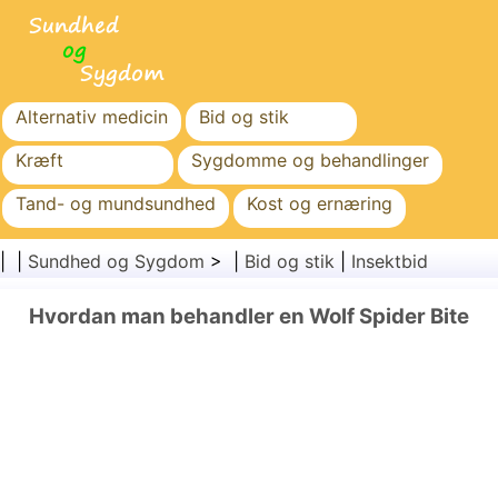
Alternativ medicin
Bid og stik
Kræft
Sygdomme og behandlinger
Tand- og mundsundhed
Kost og ernæring
Familiesundhed
Sundhedssektoren
| |
Sundhed og Sygdom
> |
Bid og stik
|
Insektbid
Mental sundhed
Folkesundhed og sikkerhed
Hvordan man behandler en Wolf Spider Bite
Kirurgi og procedurer
Sundhed