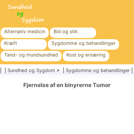
Alternativ medicin
Bid og stik
Kræft
Sygdomme og behandlinger
Tand- og mundsundhed
Kost og ernæring
Familiesundhed
Sundhedssektoren
| |
Sundhed og Sygdom
> |
Sygdomme og behandlinger
Mental sundhed
Folkesundhed og sikkerhed
Fjernelse af en binyrerne Tumor
Kirurgi og procedurer
Sundhed