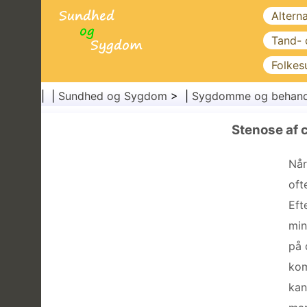
Altern
Tand-
Folkes
| |
Sundhed og Sygdom
> |
Sygdomme og behand
Stenose af 
Når
oft
Eft
min
på 
kom
kan