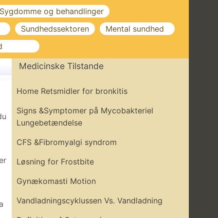
Sygdomme og behandlinger
Sundhedssektoren
Mental sundhed
d
Medicinske Tilstande
Home Retsmidler for bronkitis
Signs &Symptomer på Mycobakteriel
du
Lungebetændelse
CFS &Fibromyalgi syndrom
er
Løsning for Frostbite
Gynækomasti Motion
Vandladningscyklussen Vs. Vandladning
a