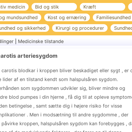
ativ medicin
Bid og stik
Kræft
 og mundsundhed
Kost og ernæring
Familiesundhed
undhed og sikkerhed
Kirurgi og procedurer
Sundhe
linger
|
Medicinske tilstande
carotis arteriesygdom
 carotis blodkar i kroppen bliver beskadiget eller sygt , er 
e lider af en tilstand kendt som halspulsåren sygdom.
erhånden som sygdommen udvikler sig, bliver mindre og
dre blod pumpes i din hjerne , få dig til at opleve symptom
den betingelse , samt sætte dig i højere risiko for visse
plikationer . Men i modsætning til andre sygdomme , der
 påvirke kroppen, halspulsåren sygdom kan forebygges , d