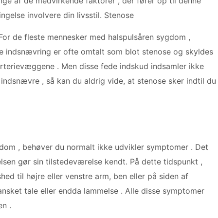
ge af de medvirkende faktorer , der fører op til denne
ingelse involvere din livsstil. Stenose
For de fleste mennesker med halspulsåren sygdom ,
e indsnævring er ofte omtalt som blot stenose og skyldes
s arterievæggene . Men disse fede indskud indsamler ikke
 indsnævre , så kan du aldrig vide, at stenose sker indtil du
gdom , behøver du normalt ikke udvikler symptomer . Det
lsen gør sin tilstedeværelse kendt. På dette tidspunkt ,
d til højre eller venstre arm, ben eller på siden af ​​
rvansket tale eller endda lammelse . Alle disse symptomer
en .