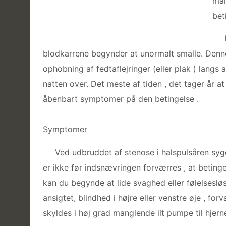
man
bet
blodkarrene begynder at unormalt smalle. Denn
ophobning af fedtaflejringer (eller plak ) lang
natten over. Det meste af tiden , det tager år at
åbenbart symptomer på den betingelse .
Symptomer
Ved udbruddet af stenose i halspulsåren sy
er ikke før indsnævringen forværres , at betinge
kan du begynde at lide svaghed eller følelsesløshe
ansigtet, blindhed i højre eller venstre øje , fo
skyldes i høj grad manglende ilt pumpe til hjern