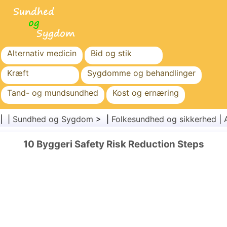
Alternativ medicin
Bid og stik
Kræft
Sygdomme og behandlinger
Tand- og mundsundhed
Kost og ernæring
Familiesundhed
Sundhedssektoren
| |
Sundhed og Sygdom
> |
Folkesundhed og sikkerhed
|
Mental sundhed
Folkesundhed og sikkerhed
10 Byggeri Safety Risk Reduction Steps
Kirurgi og procedurer
Sundhed