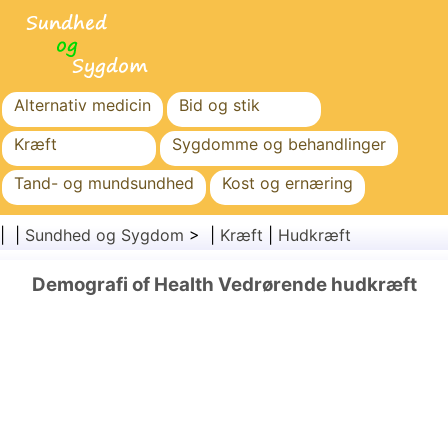
Alternativ medicin
Bid og stik
Kræft
Sygdomme og behandlinger
Tand- og mundsundhed
Kost og ernæring
Familiesundhed
Sundhedssektoren
| |
Sundhed og Sygdom
> |
Kræft
|
Hudkræft
Mental sundhed
Folkesundhed og sikkerhed
Demografi of Health Vedrørende hudkræft
Kirurgi og procedurer
Sundhed