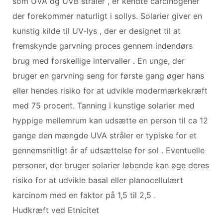
som UVA og UVB stråler , er kendte carcinogener
der forekommer naturligt i sollys. Solarier giver en
kunstig kilde til UV-lys , der er designet til at
fremskynde garvning proces gennem indendørs
brug med forskellige intervaller . En unge, der
bruger en garvning seng for første gang øger hans
eller hendes risiko for at udvikle modermærkekræft
med 75 procent. Tanning i kunstige solarier med
hyppige mellemrum kan udsætte en person til ca 12
gange den mængde UVA stråler er typiske for et
gennemsnitligt år af udsættelse for sol . Eventuelle
personer, der bruger solarier løbende kan øge deres
risiko for at udvikle basal eller planocellulært
karcinom med en faktor på 1,5 til 2,5 .
Hudkræft ved Etnicitet