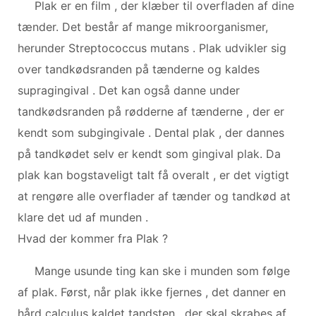
Plak er en film , der klæber til overfladen af ​​dine
tænder. Det består af mange mikroorganismer,
herunder Streptococcus mutans . Plak udvikler sig
over tandkødsranden på tænderne og kaldes
supragingival . Det kan også danne under
tandkødsranden på rødderne af tænderne , der er
kendt som subgingivale . Dental plak , der dannes
på tandkødet selv er kendt som gingival plak. Da
plak kan bogstaveligt talt få overalt , er det vigtigt
at rengøre alle overflader af tænder og tandkød at
klare det ud af munden .
Hvad der kommer fra Plak ?
Mange usunde ting kan ske i munden som følge
af plak. Først, når plak ikke fjernes , det danner en
hård calculus kaldet tandsten , der skal skrabes af