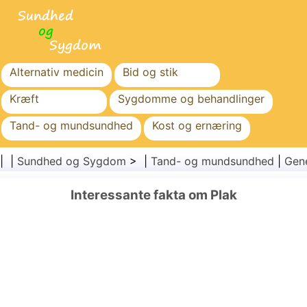
Alternativ medicin
Bid og stik
Kræft
Sygdomme og behandlinger
Tand- og mundsundhed
Kost og ernæring
Familiesundhed
Sundhedssektoren
| |
Sundhed og Sygdom
> |
Tand- og mundsundhed
|
Gen
Mental sundhed
Folkesundhed og sikkerhed
Interessante fakta om Plak
Kirurgi og procedurer
Sundhed