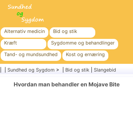
Alternativ medicin
Bid og stik
Kræft
Sygdomme og behandlinger
Tand- og mundsundhed
Kost og ernæring
Familiesundhed
Sundhedssektoren
| |
Sundhed og Sygdom
> |
Bid og stik
|
Slangebid
Mental sundhed
Folkesundhed og sikkerhed
Hvordan man behandler en Mojave Bite
Kirurgi og procedurer
Sundhed