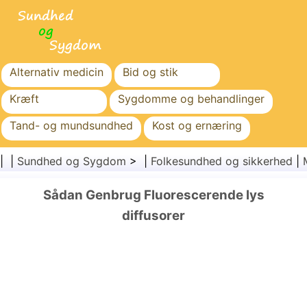
Alternativ medicin
Bid og stik
Kræft
Sygdomme og behandlinger
Tand- og mundsundhed
Kost og ernæring
Familiesundhed
Sundhedssektoren
| |
Sundhed og Sygdom
> |
Folkesundhed og sikkerhed
|
Mental sundhed
Folkesundhed og sikkerhed
Sådan Genbrug Fluorescerende lys
Kirurgi og procedurer
Sundhed
diffusorer