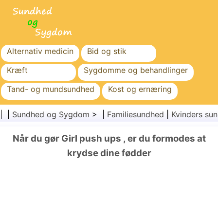
Alternativ medicin
Bid og stik
Kræft
Sygdomme og behandlinger
Tand- og mundsundhed
Kost og ernæring
Familiesundhed
Sundhedssektoren
| |
Sundhed og Sygdom
> |
Familiesundhed
|
Kvinders su
Mental sundhed
Folkesundhed og sikkerhed
Når du gør Girl push ups , er du formodes at
Kirurgi og procedurer
Sundhed
krydse dine fødder