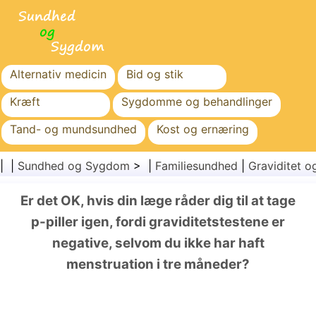
Alternativ medicin
Bid og stik
Kræft
Sygdomme og behandlinger
Tand- og mundsundhed
Kost og ernæring
Familiesundhed
Sundhedssektoren
| |
Sundhed og Sygdom
> |
Familiesundhed
|
Graviditet 
Mental sundhed
Folkesundhed og sikkerhed
Er det OK, hvis din læge råder dig til at tage
Kirurgi og procedurer
Sundhed
p-piller igen, fordi graviditetstestene er
negative, selvom du ikke har haft
menstruation i tre måneder?