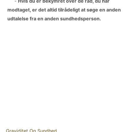
-
Hvis du er bekymret over de råd, du har
modtaget, er det altid tilrådeligt at søge en anden
udtalelse fra en anden sundhedsperson.
Graviditet Og Sundhed