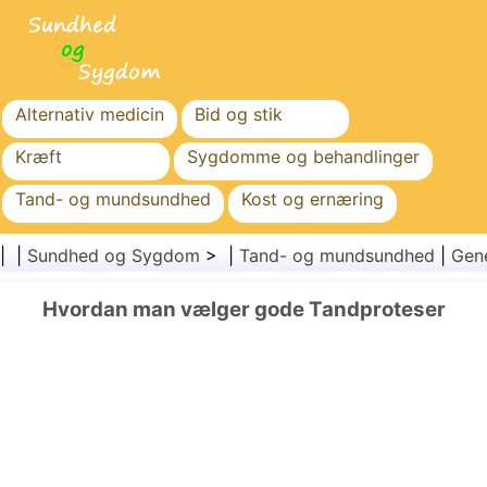
Alternativ medicin
Bid og stik
Kræft
Sygdomme og behandlinger
Tand- og mundsundhed
Kost og ernæring
Familiesundhed
Sundhedssektoren
| |
Sundhed og Sygdom
> |
Tand- og mundsundhed
|
Gen
Mental sundhed
Folkesundhed og sikkerhed
Hvordan man vælger gode Tandproteser
Kirurgi og procedurer
Sundhed