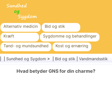
Alternativ medicin
Bid og stik
Kræft
Sygdomme og behandlinger
Tand- og mundsundhed
Kost og ernæring
Familiesundhed
Sundhedssektoren
| |
Sundhed og Sygdom
> |
Bid og stik
|
Vandmandsstik
Mental sundhed
Folkesundhed og sikkerhed
Hvad betyder GNS for din charme?
Kirurgi og procedurer
Sundhed